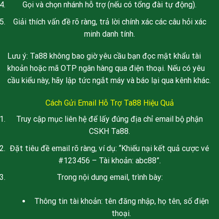
Gọi và chọn nhánh hỗ trợ (nếu có tổng đài tự động).
Giải thích vấn đề rõ ràng, trả lời chính xác các câu hỏi xác
minh danh tính.
Lưu ý: Ta88 không bao giờ yêu cầu bạn đọc mật khẩu tài
khoản hoặc mã OTP ngân hàng qua điện thoại. Nếu có yêu
cầu kiểu này, hãy lập tức ngắt máy và báo lại qua kênh khác.
Cách Gửi Email Hỗ Trợ Ta88 Hiệu Quả
Truy cập mục liên hệ để lấy đúng địa chỉ email bộ phận
CSKH Ta88.
Đặt tiêu đề email rõ ràng, ví dụ: “Khiếu nại kết quả cược vé
#123456 – Tài khoản: abc88”.
Trong nội dung email, trình bày:
Thông tin tài khoản: tên đăng nhập, họ tên, số điện
thoại.