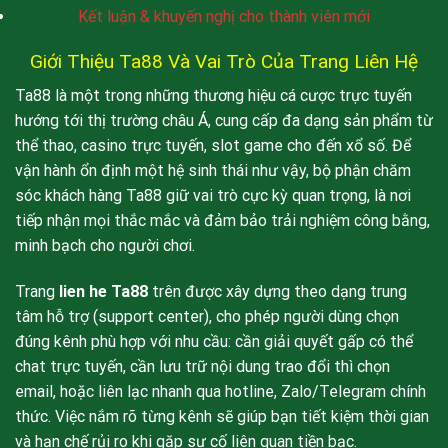
Kết luận & khuyến nghị cho thành viên mới
Giới Thiệu Ta88 Và Vai Trò Của Trang Liên Hệ
Ta88 là một trong những thương hiệu cá cược trực tuyến
hướng tới thị trường châu Á, cung cấp đa dạng sản phẩm từ
thể thao, casino trực tuyến, slot game cho đến xổ số. Để
vận hành ổn định một hệ sinh thái như vậy, bộ phận chăm
sóc khách hàng Ta88 giữ vai trò cực kỳ quan trọng, là nơi
tiếp nhận mọi thắc mắc và đảm bảo trải nghiệm công bằng,
minh bạch cho người chơi.
Trang
lien he Ta88
trên
được xây dựng theo dạng trung
tâm hỗ trợ (support center), cho phép người dùng chọn
đúng kênh phù hợp với nhu cầu: cần giải quyết gấp có thể
chat trực tuyến, cần lưu trữ nội dung trao đổi thì chọn
email, hoặc liên lạc nhanh qua hotline, Zalo/Telegram chính
thức. Việc nắm rõ từng kênh sẽ giúp bạn tiết kiệm thời gian
và hạn chế rủi ro khi gặp sự cố liên quan tiền bạc.