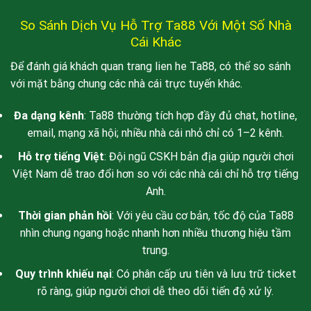
So Sánh Dịch Vụ Hỗ Trợ Ta88 Với Một Số Nhà
Cái Khác
Để đánh giá khách quan trang lien he Ta88, có thể so sánh
với mặt bằng chung các nhà cái trực tuyến khác.
Đa dạng kênh
: Ta88 thường tích hợp đầy đủ chat, hotline,
email, mạng xã hội; nhiều nhà cái nhỏ chỉ có 1–2 kênh.
Hỗ trợ tiếng Việt
: Đội ngũ CSKH bản địa giúp người chơi
Việt Nam dễ trao đổi hơn so với các nhà cái chỉ hỗ trợ tiếng
Anh.
Thời gian phản hồi
: Với yêu cầu cơ bản, tốc độ của Ta88
nhìn chung ngang hoặc nhanh hơn nhiều thương hiệu tầm
trung.
Quy trình khiếu nại
: Có phân cấp ưu tiên và lưu trữ ticket
rõ ràng, giúp người chơi dễ theo dõi tiến độ xử lý.