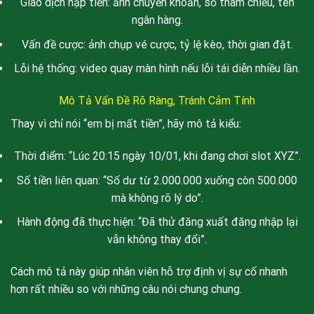
Giao dịch nạp tiền: ảnh chuyển khoản, số tham chiếu, tên
ngân hàng.
Vấn đề cược: ảnh chụp vé cược, tỷ lệ kèo, thời gian đặt.
Lỗi hệ thống: video quay màn hình nếu lỗi tái diễn nhiều lần.
Mô Tả Vấn Đề Rõ Ràng, Tránh Cảm Tính
Thay vì chỉ nói “em bị mất tiền”, hãy mô tả kiểu:
Thời điểm: “Lúc 20:15 ngày 10/01, khi đang chơi slot XYZ”.
Số tiền liên quan: “Số dư từ 2.000.000 xuống còn 500.000
mà không rõ lý do”.
Hành động đã thực hiện: “Đã thử đăng xuất đăng nhập lại
vẫn không thay đổi”.
Cách mô tả này giúp nhân viên hỗ trợ định vị sự cố nhanh
hơn rất nhiều so với những câu nói chung chung.