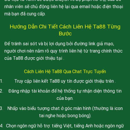
nhân viên sẽ chủ động liên hệ lại qua email hoặc điện thoại
mà bạn đã cung cấp.
Hướng Dẫn Chi Tiết Cách Liên Hệ Ta88 Từng
Bước
Để tránh sai sót và bị lợi dụng bởi đường link giả mạo,
người chơi nên nắm rõ quy trình liên hệ từ trang chính thức
của Ta88 được giới thiệu tại
.
Cách Liên Hệ Ta88 Qua Chat Trực Tuyến
Truy cập liên kết Ta88 uy tín được giới thiệu trên
.
Đăng nhập tài khoản để hệ thống tự nhận diện thông tin
của bạn.
Nhấp vào biểu tượng chat ở góc màn hình (thường là icon
tai nghe hoặc bong bóng).
Chọn ngôn ngữ hỗ trợ: tiếng Việt, tiếng Anh hoặc ngôn ngữ