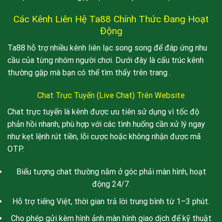
Các Kênh Liên Hệ Ta88 Chính Thức Đang Hoạt
Động
Ta88 hỗ trợ nhiều kênh liên lạc song song để đáp ứng nhu
cầu của từng nhóm người chơi. Dưới đây là cấu trúc kênh
thường gặp mà bạn có thể tìm thấy trên trang
.
Chat Trực Tuyến (Live Chat) Trên Website
Chat trực tuyến là kênh được ưu tiên sử dụng vì tốc độ
phản hồi nhanh, phù hợp với các tình huống cần xử lý ngay
như kẹt lệnh rút tiền, lỗi cược hoặc không nhận được mã
OTP.
Biểu tượng chat thường nằm ở góc phải màn hình, hoạt
động 24/7.
Hỗ trợ tiếng Việt, thời gian trả lời trung bình từ 1–3 phút.
Cho phép gửi kèm hình ảnh màn hình giao dịch để kỹ thuật