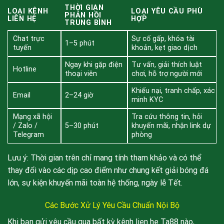
THỜI GIAN
LOẠI KÊNH
LOẠI YÊU CẦU PHÙ
PHẢN HỒI
LIÊN HỆ
HỢP
TRUNG BÌNH
Chat trực
Sự cố gấp, khóa tài
1–5 phút
tuyến
khoản, kẹt giao dịch
Ngay khi gặp điện
Tư vấn, giải thích luật
Hotline
thoại viên
chơi, hỗ trợ người mới
Khiếu nại, tranh chấp, xác
Email
2–24 giờ
minh KYC
Mạng xã hội
Tra cứu thông tin, hỏi
/ Zalo /
5–30 phút
khuyến mãi, nhận link dự
Telegram
phòng
Lưu ý: Thời gian trên chỉ mang tính tham khảo và có thể
thay đổi vào các dịp cao điểm như chung kết giải bóng đá
lớn, sự kiện khuyến mãi toàn hệ thống, ngày lễ Tết.
Các Bước Xử Lý Yêu Cầu Chuẩn Nội Bộ
Khi bạn gửi yêu cầu qua bất kỳ kênh lien he Ta88 nào,