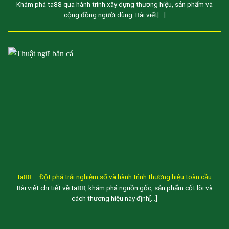
Khám phá ta88 qua hành trình xây dựng thương hiệu, sản phẩm và
cộng đồng người dùng. Bài viết[...]
ta88 – Đột phá trải nghiệm số và hành trình thương hiệu toàn cầu
Bài viết chi tiết về ta88, khám phá nguồn gốc, sản phẩm cốt lõi và
cách thương hiệu này định[...]