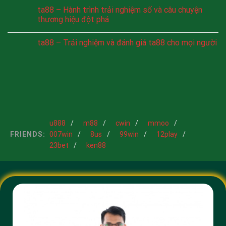
ta88 – Hành trình trải nghiệm số và câu chuyện
thương hiệu đột phá
ta88 – Trải nghiệm và đánh giá ta88 cho mọi người
u888
m88
cwin
mmoo
FRIENDS:
007win
8us
99win
12play
23bet
ken88