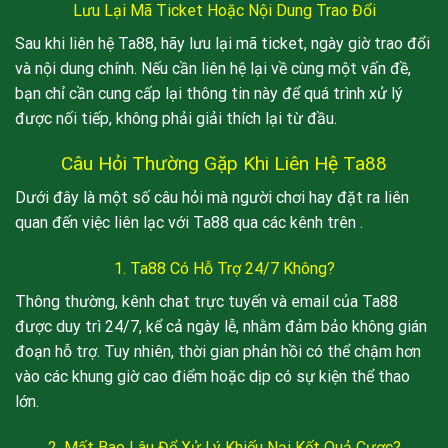
Lưu Lại Mã Ticket Hoặc Nội Dung Trao Đổi
Sau khi liên hệ Ta88, hãy lưu lại mã ticket, ngày giờ trao đổi
và nội dung chính. Nếu cần liên hệ lại về cùng một vấn đề,
bạn chỉ cần cung cấp lại thông tin này để quá trình xử lý
được nối tiếp, không phải giải thích lại từ đầu.
Câu Hỏi Thường Gặp Khi Liên Hệ Ta88
Dưới đây là một số câu hỏi mà người chơi hay đặt ra liên
quan đến việc liên lạc với Ta88 qua các kênh trên
.
1. Ta88 Có Hỗ Trợ 24/7 Không?
Thông thường, kênh chat trực tuyến và email của Ta88
được duy trì 24/7, kể cả ngày lễ, nhằm đảm bảo không gián
đoạn hỗ trợ. Tuy nhiên, thời gian phản hồi có thể chậm hơn
vào các khung giờ cao điểm hoặc dịp có sự kiện thể thao
lớn.
2. Mất Bao Lâu Để Xử Lý Khiếu Nại Kết Quả Cược?