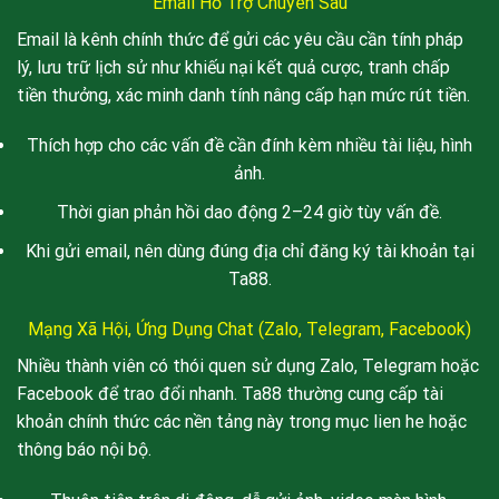
Email Hỗ Trợ Chuyên Sâu
Email là kênh chính thức để gửi các yêu cầu cần tính pháp
lý, lưu trữ lịch sử như khiếu nại kết quả cược, tranh chấp
tiền thưởng, xác minh danh tính nâng cấp hạn mức rút tiền.
Thích hợp cho các vấn đề cần đính kèm nhiều tài liệu, hình
ảnh.
Thời gian phản hồi dao động 2–24 giờ tùy vấn đề.
Khi gửi email, nên dùng đúng địa chỉ đăng ký tài khoản tại
Ta88.
Mạng Xã Hội, Ứng Dụng Chat (Zalo, Telegram, Facebook)
Nhiều thành viên có thói quen sử dụng Zalo, Telegram hoặc
Facebook để trao đổi nhanh. Ta88 thường cung cấp tài
khoản chính thức các nền tảng này trong mục lien he hoặc
thông báo nội bộ.