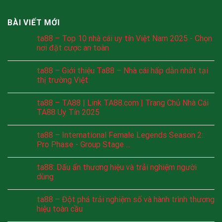
BÀI VIẾT MỚI
ta88 – Top 10 nhà cái uy tín Việt Nam 2025 - Chọn
nơi đặt cược an toàn
ta88 – Giới thiệu Ta88 – Nhà cái hấp dẫn nhất tại
thị trường Việt
ta88 – TA88 | Link TA88.com | Trang Chủ Nhà Cái
TA88 Uy Tín 2025
ta88 – International Female Legends Season 2:
Pro Phase - Group Stage ...
ta88: Dấu ấn thương hiệu và trải nghiệm người
dùng
ta88 – Đột phá trải nghiệm số và hành trình thương
hiệu toàn cầu