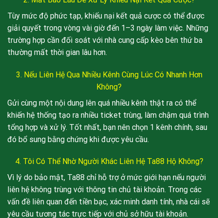
Tùy mức độ phức tạp, khiếu nại kết quả cược có thể được
giải quyết trong vòng vài giờ đến 1–3 ngày làm việc. Những
trường hợp cần đối soát với nhà cung cấp kèo bên thứ ba
thường mất thời gian lâu hơn.
3. Nếu Liên Hệ Qua Nhiều Kênh Cùng Lúc Có Nhanh Hơn
Không?
Gửi cùng một nội dung lên quá nhiều kênh thật ra có thể
khiến hệ thống tạo ra nhiều ticket trùng, làm chậm quá trình
tổng hợp và xử lý. Tốt nhất, bạn nên chọn 1 kênh chính, sau
đó bổ sung bằng chứng khi được yêu cầu.
4. Tôi Có Thể Nhờ Người Khác Liên Hệ Ta88 Hộ Không?
Vì lý do bảo mật, Ta88 chỉ hỗ trợ ở mức giới hạn nếu người
liên hệ không trùng với thông tin chủ tài khoản. Trong các
vấn đề liên quan đến tiền bạc, xác minh danh tính, nhà cái sẽ
yêu cầu tương tác trực tiếp với chủ sở hữu tài khoản.