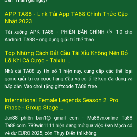
bản. Tham gia ngay!
APP TA88 - Link Tải App TA88 Chính Thức Cập
Nhật 2023
Tải xuống APK TA88 - PHIÊN BẢN CHÍNH Ⓟ 1.0 cho
Android. TA88 - ứng dụng giải trí thể thao.
Top Những Cách Bắt Cầu Tài Xỉu Không Nên Bỏ
Lỡ Khi Cá Cược - Taixiu ...
Nhà cái TA88 uy tín số 1 hiện nay, cung cấp các thể loại
game giải trí cá cược hàng đầu và có tỉ lệ kèo đa dạng và
hấp dẫn. Vào chơi tặng giftcode TA88 free.
International Female Legends Season 2: Pro
Phase - Group Stage ...
Jun88 phiên ban1@ gmail com - Mu88vn.online Ta88
Ta88.com, 789win1111 hiện đang mở qua việc Đan Mạch có
vé dự EURO 2025, còn Thụy Điển thì không.