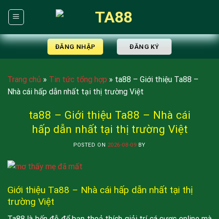
Skip
to
content
ĐĂNG NHẬP
ĐĂNG KÝ
Trang chủ
»
Tin tức tổng hợp
»
ta88 – Giới thiệu Ta88 –
Nhà cái hấp dẫn nhất tại thị trường Việt
ta88 – Giới thiệu Ta88 – Nhà cái
hấp dẫn nhất tại thị trường Việt
POSTED ON
2026-08-09
BY
Giới thiệu Ta88 – Nhà cái hấp dẫn nhất tại thị
trường Việt
Ta88 là bến đỗ để bạn thoả thích giải trí cá cược online mà