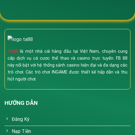
TA88
là một nhà cái hàng đầu tại Việt Nam, chuyên cung
cấp dịch vụ cá cược thể thao và casino trực tuyến. FB 88
này nổi bật với hệ thống sảnh casino hiện đại và đa dạng các
trò chơi. Các trò chơi INGAME được thiết kế hấp dẫn và thu
hút người chơi.
HƯỚNG DẪN
Đăng Ký
Nạp Tiền