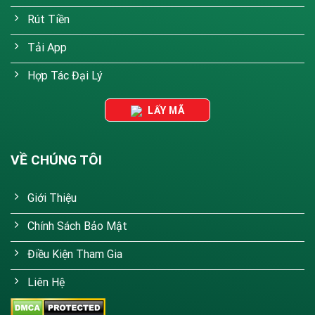
Rút Tiền
Tải App
Hợp Tác Đại Lý
LẤY MÃ
VỀ CHÚNG TÔI
Giới Thiệu
Chính Sách Bảo Mật
Điều Kiện Tham Gia
Liên Hệ