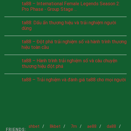
ta88 – International Female Legends Season 2:
Pro Phase - Group Stage ...
ta88: Dấu ấn thương hiệu và trải nghiệm người
dùng
ta88 – Đột phá trải nghiệm số và hành trình thương
hiệu toàn cầu
ta88 – Hành trình trải nghiệm số và câu chuyện
thương hiệu đột phá
ta88 – Trải nghiệm và đánh giá ta88 cho mọi người
shbet
8kbet
7m
ae88
da88
FRIENDS: