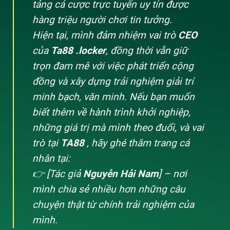
tảng cá cược trực tuyến uy tín được
hàng triệu người chơi tin tưởng.
Hiện tại, mình đảm nhiệm vai trò
CEO
của
Ta88 .locker
, đồng thời vẫn giữ
trọn đam mê với việc phát triển cộng
đồng và xây dựng trải nghiệm giải trí
minh bạch, văn minh. Nếu bạn muốn
biết thêm về hành trình khởi nghiệp,
những giá trị mà mình theo đuổi, và vai
trò tại
TA88
, hãy ghé thăm trang cá
nhân tại:
👉 [Tác giả
Nguyễn Hải Nam
] – nơi
mình chia sẻ nhiều hơn những câu
chuyện thật từ chính trải nghiệm của
mình.