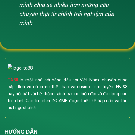
Thay vì chỉ tập trung vào thưởng nạp đầu, TA88 xây
mình chia sẻ nhiều hơn những câu
dựng hệ thống ưu đãi theo cấp bậc thành viên, hoàn
chuyện thật từ chính trải nghiệm của
trả theo ngày/tuần, khuyến mãi theo sự kiện. Điều này
mình.
giúp người chơi gắn bó lâu hơn, có động lực quay lại vì
quyền lợi tích lũy.
5. Dịch vụ khách hàng & hỗ trợ tiếng Việt
TA88 cung cấp kênh chat trực tuyến, email, đôi khi là
hotline hoặc chat qua ứng dụng OTT (tùy khu vực).
Đội ngũ hỗ trợ tiếng Việt giải đáp nhanh các vấn đề
liên quan đến tài khoản, giao dịch hay khuyến mãi, rút
TA88
là một nhà cái hàng đầu tại Việt Nam, chuyên cung
ngắn thời gian xử lý sự cố cho người chơi.
cấp dịch vụ cá cược thể thao và casino trực tuyến. FB 88
này nổi bật với hệ thống sảnh casino hiện đại và đa dạng các
Hệ sinh thái sản phẩm cá cược tại TA88
trò chơi. Các trò chơi INGAME được thiết kế hấp dẫn và thu
TA88 phát triển đa mảng nhằm đáp ứng nhiều nhóm
hút người chơi.
người chơi khác nhau. Mỗi danh mục lại có kho trò
chơi và nhà cung cấp chuyên biệt, giúp bạn linh hoạt
chuyển đổi trải nghiệm mà không phải đăng ký thêm
HƯỚNG DẪN