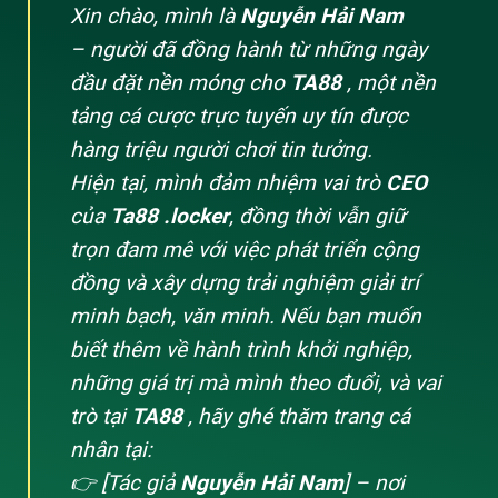
2. Tối ưu đa nền tảng: máy tính, mobile, tablet
Xin chào, mình là
Nguyễn Hải Nam
TA88 vận hành tốt trên trình duyệt máy tính, trình
– người đã đồng hành từ những ngày
duyệt di động và ứng dụng (nếu có hỗ trợ). Màn hình
đầu đặt nền móng cho
TA88
, một nền
sẽ tự động co giãn phù hợp với thiết bị, hạn chế tình
tảng cá cược trực tuyến uy tín được
trạng vỡ giao diện hoặc phải phóng to – thu nhỏ thủ
hàng triệu người chơi tin tưởng.
công. Đây là yếu tố quan trọng để chơi lâu mà không
Hiện tại, mình đảm nhiệm vai trò
CEO
gây mỏi mắt.
của
Ta88 .locker
, đồng thời vẫn giữ
3. Tỷ lệ kèo & mức trả thưởng cạnh tranh
trọn đam mê với việc phát triển cộng
Ở các mảng như thể thao, casino, slot, TA88 thường
đồng và xây dựng trải nghiệm giải trí
đưa ra tỷ lệ trả thưởng thuộc nhóm cạnh tranh trong
minh bạch, văn minh. Nếu bạn muốn
thị trường. Người chơi có thể so sánh nhanh với một
biết thêm về hành trình khởi nghiệp,
số nhà cái khác để thấy sự chênh lệch không quá lớn,
những giá trị mà mình theo đuổi, và vai
thậm chí có thời điểm TA88 còn nhỉnh hơn do các
chương trình ưu đãi.
trò tại
TA88
, hãy ghé thăm trang cá
nhân tại:
4. Chính sách hỗ trợ người chơi dài hạn
👉 [Tác giả
Nguyễn Hải Nam
] – nơi