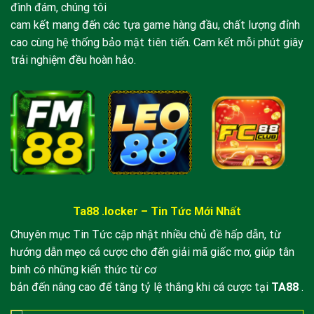
TA88 là nhà cái trực tuyến hoạt động theo mô hình
đình đám, chúng tôi
cổng game quốc tế, cung cấp đa dạng sản phẩm: thể
cam kết mang đến các tựa game hàng đầu, chất lượng đỉnh
thao, casino, xổ số, slot game, bắn cá, game bài…
cao cùng hệ thống bảo mật tiên tiến. Cam kết mỗi phút giây
Toàn bộ hệ thống được tối ưu cho người chơi châu Á,
trải nghiệm đều hoàn hảo.
đặc biệt là thị trường Việt Nam, với giao diện tiếng
Việt thân thiện và đội ngũ hỗ trợ khách hàng chuyên
nghiệp 24/7.
Trên
, TA88 được giới thiệu như một trong những lựa
chọn trọng tâm cho người chơi muốn trải nghiệm nền
tảng cá cược lâu dài, ổn định, có định hướng phát
triển bền vững thay vì chỉ tập trung vào khuyến mãi
Ta88 .locker – Tin Tức Mới Nhất
ngắn hạn.
Chuyên mục Tin Tức cập nhật nhiều chủ đề hấp dẫn, từ
hướng dẫn mẹo cá cược cho đến giải mã giấc mơ, giúp tân
binh có những kiến thức từ cơ
bản đến nâng cao để tăng tỷ lệ thắng khi cá cược tại
TA88
.