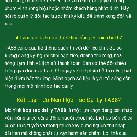
nền tảng, nhưng một số có thể yêu cầu độc quyền trong
phạm vi thương hiệu hoặc nhóm khách hàng nhất định. Hãy
hỏi rõ quản lý đối tác trước khi ký kết, để tránh xung đột về
sau.
4. Làm sao kiểm tra được hoa hồng có minh bạch?
TA88 cung cấp hệ thống quản trị với dữ liệu chi tiết: số
lượng đăng ký, người chơi nạp tiền, doanh thu ròng, hoa
hồng tạm tính và lịch sử thanh toán. Bạn có thể đối chiếu
từng giai đoạn và trao đổi ngay với bộ phận hỗ trợ nếu phát
hiện điểm bất thường. Minh bạch số liệu là yếu tố sống còn
trong mọi mô hình hop tac dai ly.
Kết Luận: Có Nên Hợp Tác Đại Lý TA88?
Mô hình
hop tac dai ly TA88
là một lựa chọn đáng cân nhắc
với những ai có cộng đồng người chơi, hiểu biết cơ bản về cá
cược trực tuyến và mong muốn xây dựng nguồn thu nhập
dài hạn mà không phải tự vận hành sản phẩm. Lợi thế của