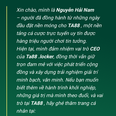
Xin chào, mình là
Nguyễn Hải Nam
– người đã đồng hành từ những ngày
đầu đặt nền móng cho
TA88
, một nền
tảng cá cược trực tuyến uy tín được
hàng triệu người chơi tin tưởng.
Hiện tại, mình đảm nhiệm vai trò
CEO
của
Ta88 .locker
, đồng thời vẫn giữ
trọn đam mê với việc phát triển cộng
đồng và xây dựng trải nghiệm giải trí
minh bạch, văn minh. Nếu bạn muốn
biết thêm về hành trình khởi nghiệp,
những giá trị mà mình theo đuổi, và vai
trò tại
TA88
, hãy ghé thăm trang cá
nhân tại: