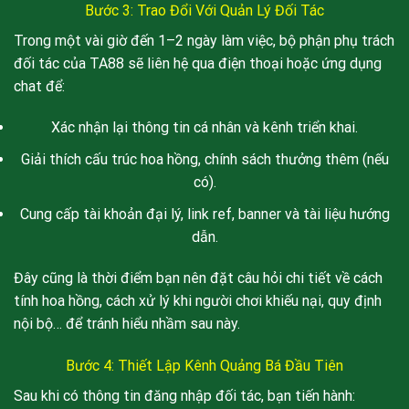
Bước 3: Trao Đổi Với Quản Lý Đối Tác
Trong một vài giờ đến 1–2 ngày làm việc, bộ phận phụ trách
đối tác của TA88 sẽ liên hệ qua điện thoại hoặc ứng dụng
chat để:
Xác nhận lại thông tin cá nhân và kênh triển khai.
Giải thích cấu trúc hoa hồng, chính sách thưởng thêm (nếu
có).
Cung cấp tài khoản đại lý, link ref, banner và tài liệu hướng
dẫn.
Đây cũng là thời điểm bạn nên đặt câu hỏi chi tiết về cách
tính hoa hồng, cách xử lý khi người chơi khiếu nại, quy định
nội bộ… để tránh hiểu nhầm sau này.
Bước 4: Thiết Lập Kênh Quảng Bá Đầu Tiên
Sau khi có thông tin đăng nhập đối tác, bạn tiến hành: