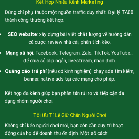
Kết Hợp Nhiều Kênh Marketing
Đừng chỉ phụ thuộc một nguồn traffic duy nhất. Đại lý TA88
thành công thường kết hợp:
SEO website
: xây dựng bài viết chất lượng về hướng dẫn
cá cược, review nhà cái, phân tích kèo.
Mạng xã hội
: Facebook, Telegram, Zalo, TikTok, YouTube…
để chia sẻ clip ngắn, livestream, nhận định.
Quảng cáo trả phí
(nếu có kinh nghiệm): chạy ads tìm kiếm,
banner, native ads tại các mạng cho phép.
Kết hợp đa kênh giúp bạn phân tán rủi ro và tiếp cận đa
dạng nhóm người chơi.
Tối Ưu Tỉ Lệ Giữ Chân Người Chơi
Không chỉ kéo người chơi mới, bạn còn cần duy trì hoạt
động của họ để doanh thu ổn định. Một số cách: