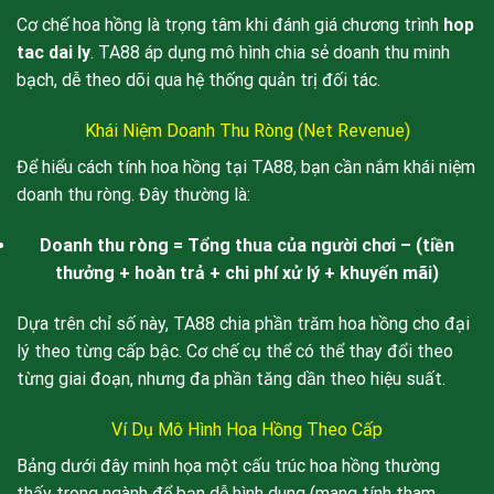
Cơ chế hoa hồng là trọng tâm khi đánh giá chương trình
hop
tac dai ly
. TA88 áp dụng mô hình chia sẻ doanh thu minh
bạch, dễ theo dõi qua hệ thống quản trị đối tác.
Khái Niệm Doanh Thu Ròng (Net Revenue)
Để hiểu cách tính hoa hồng tại TA88, bạn cần nắm khái niệm
doanh thu ròng. Đây thường là:
Doanh thu ròng = Tổng thua của người chơi – (tiền
thưởng + hoàn trả + chi phí xử lý + khuyến mãi)
Dựa trên chỉ số này, TA88 chia phần trăm hoa hồng cho đại
lý theo từng cấp bậc. Cơ chế cụ thể có thể thay đổi theo
từng giai đoạn, nhưng đa phần tăng dần theo hiệu suất.
Ví Dụ Mô Hình Hoa Hồng Theo Cấp
Bảng dưới đây minh họa một cấu trúc hoa hồng thường
thấy trong ngành để bạn dễ hình dung (mang tính tham