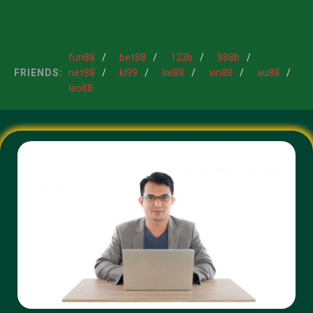
fun88
bet88
123b
888b
FRIENDS:
net88
kl99
lixi88
vin88
au88
leo88