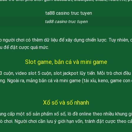
ta88 casino truc tuyen
iúp người chơi có thêm dữ liệu để xây dựng chiến lược. Tuy nhiên
ầu để đặt cược quá mức.
Slot game, bắn cá và mini game
3 cuộn, video slot 5 cuộn, slot jackpot lũy tiến. Mỗi trò chơi đề
ng. Ngoài ra, mảng bắn cá và mini game (tài xỉu, keno, game con 
Xổ số và số nhanh
ung cấp một số sản phẩm xổ số, lô đề online theo nhiều khung giờ
 chơi. Người chơi cần lưu ý giới hạn vốn, tránh đặt cược theo cả