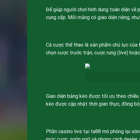
Để giúp người chơi hình dung toàn diện về
cung cấp. Mỗi mảng có giao diện riêng, nhưn
Cá cược thể thao là sản phẩm chủ lực của
chọn cược trước trận, cược rung (live) hoặc
Giao diện bảng kèo được tối ưu theo chiều d
kèo được cập nhật thời gian thực, đồng bộ 
Phần casino live tại ta88 mô phỏng lại sòn
mức cược, ngôn ngữ và phong cách dealer. C