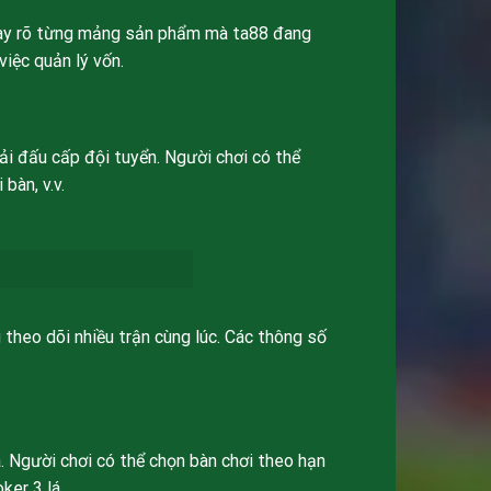
bày rõ từng mảng sản phẩm mà ta88 đang
việc quản lý vốn.
ải đấu cấp đội tuyển. Người chơi có thể
bàn, v.v.
 theo dõi nhiều trận cùng lúc. Các thông số
a. Người chơi có thể chọn bàn chơi theo hạn
oker 3 lá…