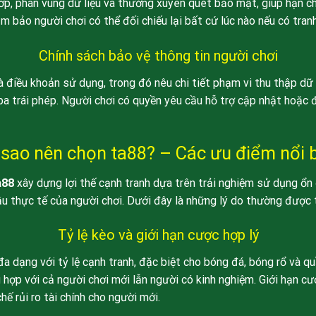
lớp, phân vùng dữ liệu và thường xuyên quét bảo mật, giúp hạn c
m bảo người chơi có thể đối chiếu lại bất cứ lúc nào nếu có tran
Chính sách bảo vệ thông tin người chơi
 điều khoản sử dụng, trong đó nêu chi tiết phạm vi thu thập dữ
 ba trái phép. Người chơi có quyền yêu cầu hỗ trợ cập nhật hoặc
 sao nên chọn ta88? – Các ưu điểm nổi 
a88
xây dựng lợi thế cạnh tranh dựa trên trải nghiệm sử dụng ổn đ
ầu thực tế của người chơi. Dưới đây là những lý do thường được 
Tỷ lệ kèo và giới hạn cược hợp lý
 dạng với tỷ lệ cạnh tranh, đặc biệt cho bóng đá, bóng rổ và qu
hù hợp với cả người chơi mới lẫn người có kinh nghiệm. Giới hạn c
ế rủi ro tài chính cho người mới.