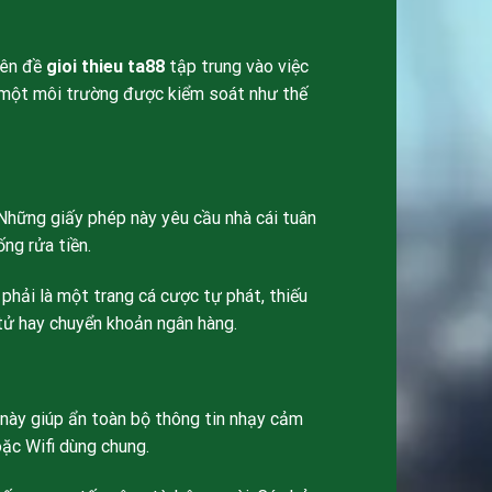
yên đề
gioi thieu ta88
tập trung vào việc
ở một môi trường được kiểm soát như thế
Những giấy phép này yêu cầu nhà cái tuân
ng rửa tiền.
phải là một trang cá cược tự phát, thiếu
 tử hay chuyển khoản ngân hàng.
này giúp ẩn toàn bộ thông tin nhạy cảm
oặc Wifi dùng chung.