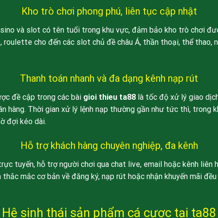
Kho trò chơi phong phú, liên tục cập nhật
sino và slot có tên tuổi trong khu vực, đảm bảo kho trò chơi đ
k, roulette cho đến các slot chủ đề châu Á, thần thoại, thể thao,
Thanh toán nhanh và đa dạng kênh nạp rút
ợc đề cập trong các bài
gioi thieu ta88
là tốc độ xử lý giao dịc
ân hàng. Thời gian xử lý lệnh nạp thường gần như tức thì, trong k
ờ đợi kéo dài.
Hỗ trợ khách hàng chuyên nghiệp, đa kênh
rực tuyến, hỗ trợ người chơi qua chat live, email hoặc kênh liên 
ớn thắc mắc cơ bản về đăng ký, nạp rút hoặc nhận khuyến mãi đều 
Hệ sinh thái sản phẩm cá cược tại ta88