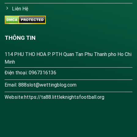
Liên Hệ
THÔNG TIN
114 PHU THO HOA P. PTH Quan Tan Phu Thanh pho Ho Chi
Minh
Điện thoại: 0967316136
Email:
888slot@wettingblog.com
Website:https://ta88.littleknightsfootball.org