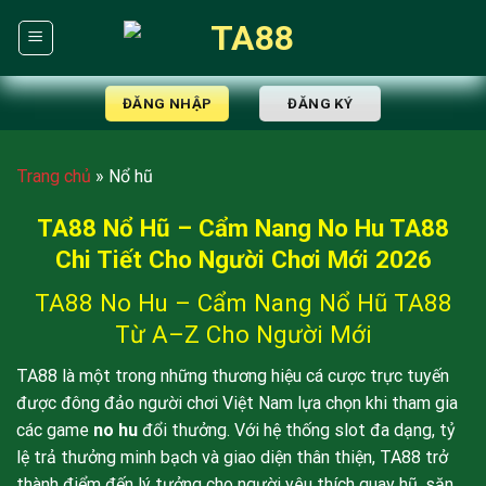
Skip
to
content
ĐĂNG NHẬP
ĐĂNG KÝ
Trang chủ
»
Nổ hũ
TA88 Nổ Hũ – Cẩm Nang No Hu TA88
Chi Tiết Cho Người Chơi Mới 2026
TA88 No Hu – Cẩm Nang Nổ Hũ TA88
Từ A–Z Cho Người Mới
TA88 là một trong những thương hiệu cá cược trực tuyến
được đông đảo người chơi Việt Nam lựa chọn khi tham gia
các game
no hu
đổi thưởng. Với hệ thống slot đa dạng, tỷ
lệ trả thưởng minh bạch và giao diện thân thiện, TA88 trở
thành điểm đến lý tưởng cho người yêu thích quay hũ, săn