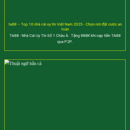
ta88 – Top 10 nhà cái uy tín Việt Nam 2025 - Chọn nơi đặt cược an
toàn
TA88 - Nhà Cái Uy Tín Số 1 Châu Á . Tặng 888K khi nạp tiền TA88
qua P2P..