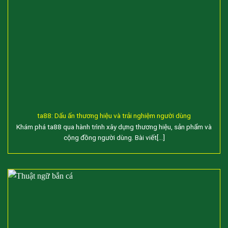
ta88: Dấu ấn thương hiệu và trải nghiệm người dùng
Khám phá ta88 qua hành trình xây dựng thương hiệu, sản phẩm và
cộng đồng người dùng. Bài viết[...]