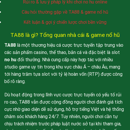
Rủi ro & lưu ý pháp lý khi chơi no hu online
Câu hỏi thường gặp về TA88 & game nổ hũ
Kết luận & gợi ý chiến lược chơi bền vững
TA88 là gì? Tổng quan nhà cái & game nổ hũ
TA88
là một thương hiệu cá cược trực tuyến tập trung vào
các sản phẩm casino, thể thao, bắn cá và đặc biệt là slot
no hu
đổi thưởng. Nhà cung cấp này hợp tác với nhiều
studio game uy tín trong khu vực châu Á – châu Âu, mang
tới hàng trăm tựa slot với tỷ lệ hoàn vốn (RTP) được công
bố rõ ràng.
Dù hoạt động trong lĩnh vực cược trực tuyến có yếu tố rủi
ro cao, TA88 vẫn được cộng đồng người chơi đánh giá tích
cực nhờ giao diện dễ sử dụng, hỗ trợ tiếng Việt và hệ thống
chăm sóc khách hàng 24/7. Tuy nhiên, người chơi cần tự
chịu trách nhiệm trước pháp luật nước sở tại khi tham gia,