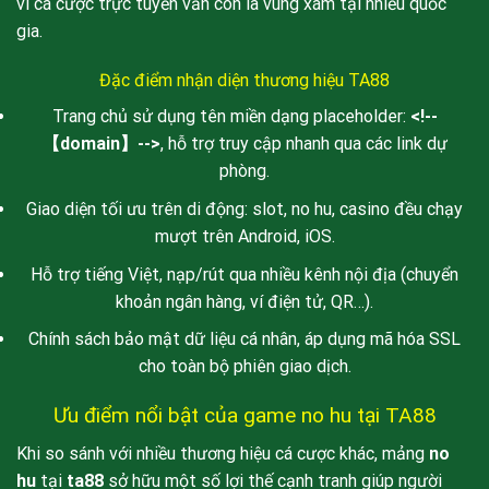
vì cá cược trực tuyến vẫn còn là vùng xám tại nhiều quốc
gia.
Đặc điểm nhận diện thương hiệu TA88
Trang chủ sử dụng tên miền dạng placeholder:
<!--
【domain】-->
, hỗ trợ truy cập nhanh qua các link dự
phòng.
Giao diện tối ưu trên di động: slot, no hu, casino đều chạy
mượt trên Android, iOS.
Hỗ trợ tiếng Việt, nạp/rút qua nhiều kênh nội địa (chuyển
khoản ngân hàng, ví điện tử, QR…).
Chính sách bảo mật dữ liệu cá nhân, áp dụng mã hóa SSL
cho toàn bộ phiên giao dịch.
Ưu điểm nổi bật của game no hu tại TA88
Khi so sánh với nhiều thương hiệu cá cược khác, mảng
no
hu
tại
ta88
sở hữu một số lợi thế cạnh tranh giúp người