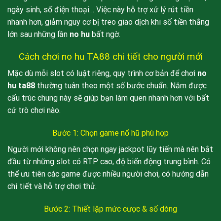
ngày sinh, số điện thoại… Việc này hỗ trợ xử lý rút tiền
nhanh hơn, giảm nguy cơ bị treo giao dịch khi số tiền thắng
lớn sau những lần
no hu
bất ngờ.
Cách chơi no hu TA88 chi tiết cho người mới
Mặc dù mỗi slot có luật riêng, quy trình cơ bản để chơi
no
hu ta88
thường tuân theo một số bước chuẩn. Nắm được
cấu trúc chung này sẽ giúp bạn làm quen nhanh hơn với bất
cứ trò chơi nào.
Bước 1: Chọn game nổ hũ phù hợp
Người mới không nên chọn ngay jackpot lũy tiến mà nên bắt
đầu từ những slot có RTP cao, độ biến động trung bình. Có
thể ưu tiên các game được nhiều người chơi, có hướng dẫn
chi tiết và hỗ trợ chơi thử.
Bước 2: Thiết lập mức cược & số dòng