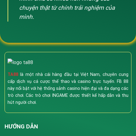
chuyện thật từ chính trải nghiệm của
mình.
TA88
là một nhà cái hàng đầu tại Việt Nam, chuyên cung
cấp dịch vụ cá cược thể thao và casino trực tuyến. FB 88
này nổi bật với hệ thống sảnh casino hiện đại và đa dạng các
trò chơi. Các trò chơi INGAME được thiết kế hấp dẫn và thu
hút người chơi.
HƯỚNG DẪN