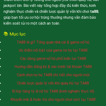
jackpot lớn. Bài viết này tổng hợp đầy đủ kiến thức, kinh
nghiệm thực chiến và chiến lược quản lý vốn khi chơi
ta88
,
giúp bạn tối ưu cơ hội trúng thưởng nhưng vẫn đảm bảo
kiểm soát rủi ro một cách an toàn.
📚 Mục lục
TA88 là gì? Tổng quan nhà cái & game nổ hũ
Ưu điểm nổi bật của game no hu tại TA88
Các dòng game nổ hũ phổ biến tại TA88
Hướng dẫn đăng ký & xác minh tài khoản TA88
Cách chơi no hu TA88 chi tiết cho người mới
Chiến lược quản lý vốn khi quay hũ tại TA88
Bí kíp tăng tỷ lệ nổ hũ TA88 (kinh nghiệm thực tế)
Khuyến mãi & hoàn trả cho người chơi slot tại TA88