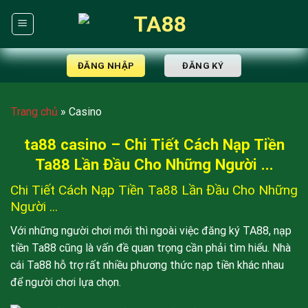
Skip
to
content
ĐĂNG NHẬP
ĐĂNG KÝ
Trang chủ
»
Casino
ta88 casino – Chi Tiết Cách Nạp Tiền
Ta88 Lần Đầu Cho Những Người ...
Chi Tiết Cách Nạp Tiền Ta88 Lần Đầu Cho Những
Người ...
Với những người chơi mới thì ngoài việc đăng ký TA88, nạp
tiền Ta88 cũng là vấn đề quan trọng cần phải tìm hiểu. Nhà
cái Ta88 hỗ trợ rất nhiều phương thức nạp tiền khác nhau
để người chơi lựa chọn.