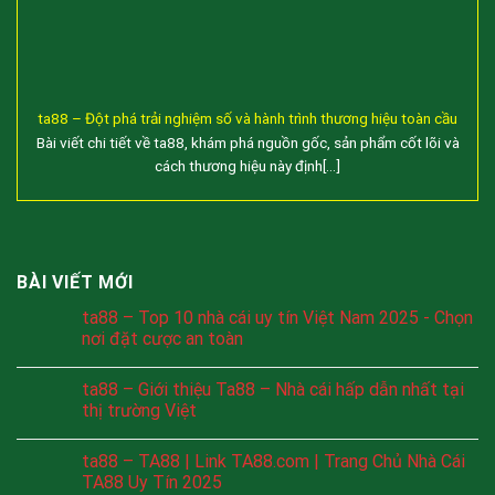
ta88 – Đột phá trải nghiệm số và hành trình thương hiệu toàn cầu
Bài viết chi tiết về ta88, khám phá nguồn gốc, sản phẩm cốt lõi và
cách thương hiệu này định[...]
BÀI VIẾT MỚI
ta88 – Top 10 nhà cái uy tín Việt Nam 2025 - Chọn
nơi đặt cược an toàn
ta88 – Giới thiệu Ta88 – Nhà cái hấp dẫn nhất tại
thị trường Việt
ta88 – TA88 | Link TA88.com | Trang Chủ Nhà Cái
TA88 Uy Tín 2025