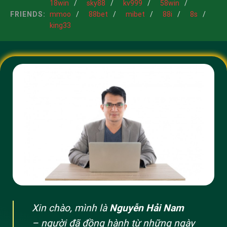
18win
sky88
kv999
58win
FRIENDS:
mmoo
88bet
mibet
88i
8s
king33
Xin chào, mình là
Nguyễn Hải Nam
– người đã đồng hành từ những ngày