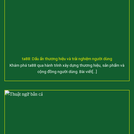
ta88: Dấu ấn thương hiệu và trải nghiệm người dùng
Khám phá ta88 qua hành trình xây dựng thương hiệu, sản phẩm và
cộng đồng người dùng. Bài viết[...]