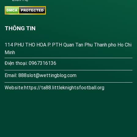
THÔNG TIN
114 PHU THO HOA P. PTH Quan Tan Phu Thanh pho Ho Chi
Minh
Điện thoại: 0967316136
Email:
888slot@wettingblog.com
Website:https://ta88.littleknightsfootball.org