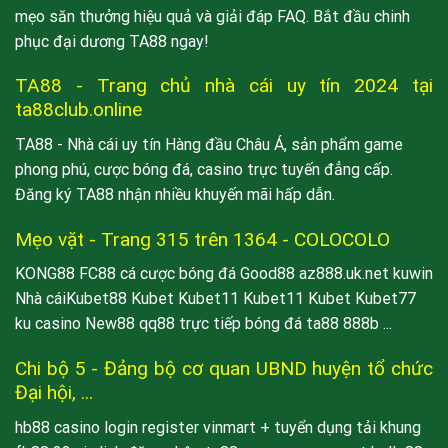
mẹo săn thưởng hiệu quả và giải đáp FAQ. Bắt đầu chinh
phục đại dương TA88 ngay!
TA88 - Trang chủ nhà cái uy tín 2024 tại
ta88club.online
TA88 - Nhà cái uy tín Hàng đầu Châu Á, sản phẩm game
phong phú, cược bóng đá, casino trực tuyến đẳng cấp.
Đăng ký TA88 nhận nhiều khuyến mãi hấp dẫn.
Mẹo vặt - Trang 315 trên 1364 - COLOCOLO
KONG88 FC88 cá cược bóng đá Good88 az888.uk.net kuwin
Nhà cáiKubet88 Kubet Kubet11 Kubet11 Kubet Kubet77
ku casino New88 qq88 trực tiếp bóng đá ta88 888b ...
Chi bộ 5 - Đảng bộ cơ quan UBND huyện tổ chức
Đại hội, ...
hb88 casino login register vinmart + tuyển dụng tải khung